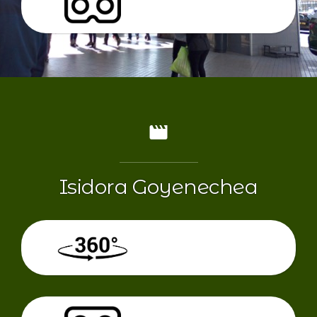
VR
Isidora Goyenechea
360º