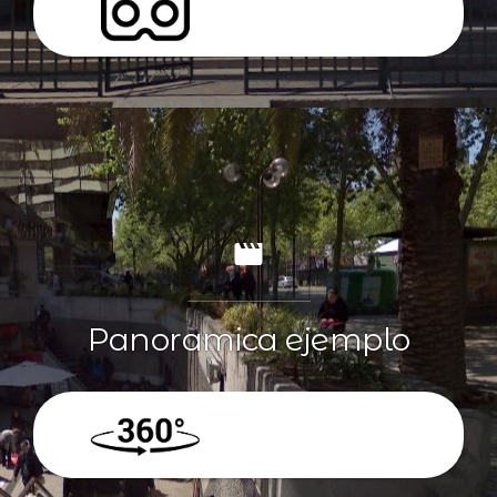
VR
Panoramica ejemplo
360º